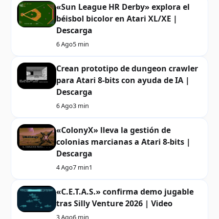
«Sun League HR Derby» explora el
béisbol bicolor en Atari XL/XE |
Descarga
6 Ago
5 min
Crean prototipo de dungeon crawler
para Atari 8-bits con ayuda de IA |
Descarga
6 Ago
3 min
«ColonyX» lleva la gestión de
colonias marcianas a Atari 8-bits |
Descarga
4 Ago
7 min
1
«C.E.T.A.S.» confirma demo jugable
tras Silly Venture 2026 | Video
3 Ago
6 min