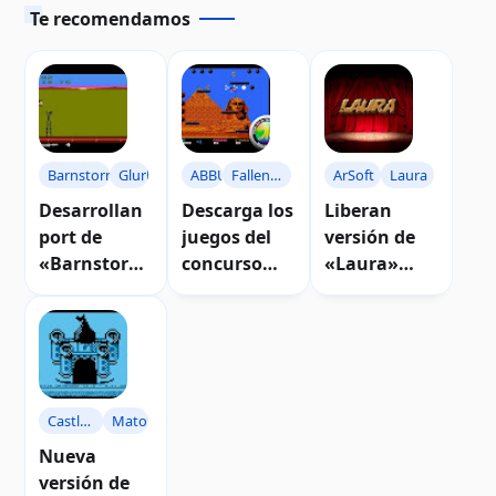
Te recomendamos
Barnstorming
Glurk
ABBUC
Fallen
ArSoft
Laura
Kingdom
Desarrollan
Descarga los
Liberan
port de
juegos del
versión de
«Barnstormi
concurso
«Laura»
ng» para
ABBUC 2021
para
computador
ordenadores
as Atari 8-
Atari con
bits
64KB de
RAM
Castle
MatoSimi
Defender
Nueva
versión de