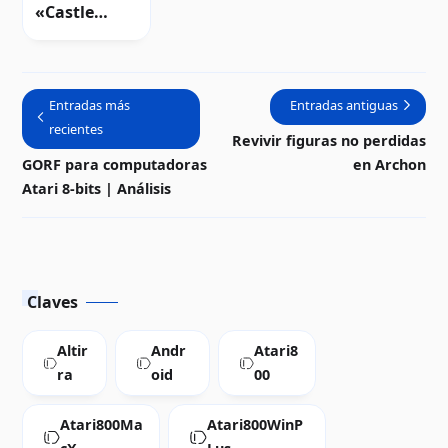
«Castle
Defender»
para Atari 8-
bits
Entradas más
Entradas antiguas
recientes
Revivir figuras no perdidas
GORF para computadoras
en Archon
Atari 8-bits | Análisis
Claves
Altir
Andr
Atari8
ra
oid
00
Atari800Ma
Atari800WinP