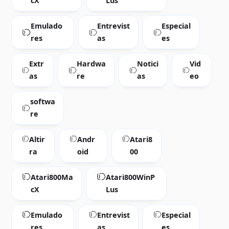
cX
Lus
Emulado
Entrevist
Especial
res
as
es
Extr
Hardwa
Notici
Vid
as
re
as
eo
softwa
re
Altir
Andr
Atari8
ra
oid
00
Atari800Ma
Atari800WinP
cX
Lus
Emulado
Entrevist
Especial
res
as
es