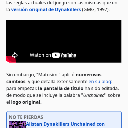
las reglas actuales del juego son las mismas que en
la
versión original de Dynakillers
(GMG, 1997).
Sin embargo, "Matosimi" aplicó
numerosos
cambios
-y que detalla extensamente
en su blog
:
para empezar,
la pantalla de título
ha sido editada,
de modo que se incluye la palabra "
Unchained
" sobre
el
logo original.
NO TE PIERDAS
Alistan Dynakillers Unchained con